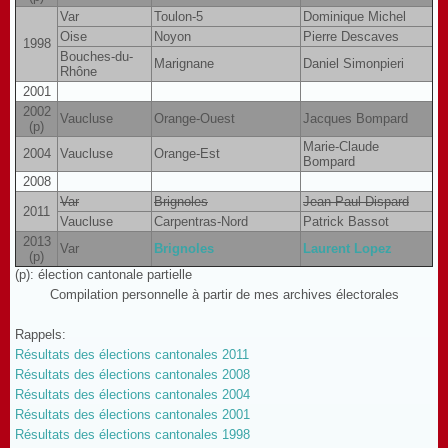
Var
Toulon-5
Dominique Michel
Oise
Noyon
Pierre Descaves
1998
Bouches-du-
Marignane
Daniel Simonpieri
Rhône
2001
2002
Vaucluse
Orange-Ouest
Jacques Bompard
(p)
Marie-Claude
2004
Vaucluse
Orange-Est
Bompard
2008
Var
Brignoles
Jean-Paul Dispard
2011
Vaucluse
Carpentras-Nord
Patrick Bassot
2013
Var
Brignoles
Laurent Lopez
(p)
(p): élection cantonale partielle
Compilation personnelle à partir de mes archives électorales
Rappels:
Résultats des élections cantonales 2011
Résultats des élections cantonales 2008
Résultats des élections cantonales 2004
Résultats des élections cantonales 2001
Résultats des élections cantonales 1998