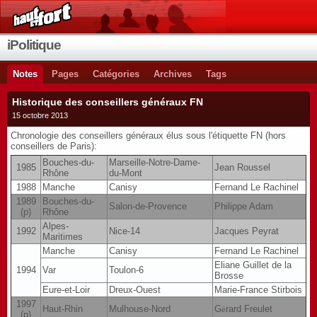
iPolitique
Notes
Pages
Catégories
Archives
Tags
Historique des conseillers généraux FN
15 octobre 2013
Chronologie des conseillers généraux élus sous l'étiquette FN (hors
conseillers de Paris):
Bouches-du-
Marseille-Notre-Dame-
1985
Jean Roussel
Rhône
du-Mont
1988
Manche
Canisy
Fernand Le Rachinel
1989
Bouches-du-
Salon-de-Provence
Philippe Adam
(p)
Rhône
Alpes-
1992
Nice-14
Jacques Peyrat
Maritimes
Manche
Canisy
Fernand Le Rachinel
Eliane Guillet de la
1994
Var
Toulon-6
Brosse
Eure-et-Loir
Dreux-Ouest
Marie-France Stirbois
1997
Haut-Rhin
Mulhouse-Nord
G
rard Freulet
é
(p)