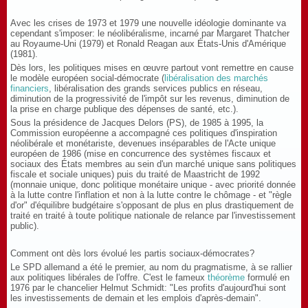
Avec les crises de 1973 et 1979 une nouvelle idéologie dominante va
cependant s'imposer: le néolibéralisme, incarné par Margaret Thatcher
au Royaume-Uni (1979) et Ronald Reagan aux États-Unis d'Amérique
(1981).
Dès lors, les politiques mises en œuvre partout vont remettre en cause
le modèle européen social-démocrate (
libéralisation des marchés
financiers
, libéralisation des grands services publics en réseau,
diminution de la progressivité de l'impôt sur les revenus, diminution de
la prise en charge publique des dépenses de santé, etc.).
Sous la présidence de Jacques Delors (PS), de 1985 à 1995, la
Commission européenne a accompagné ces politiques d'inspiration
néolibérale et monétariste, devenues inséparables de l'Acte unique
européen de 1986 (mise en concurrence des systèmes fiscaux et
sociaux des États membres au sein d'un marché unique sans politiques
fiscale et sociale uniques) puis du traité de Maastricht de 1992
(monnaie unique, donc politique monétaire unique - avec priorité donnée
à la lutte contre l'inflation et non à la lutte contre le chômage - et "règle
d'or" d'équilibre budgétaire s'opposant de plus en plus drastiquement de
traité en traité à toute politique nationale de relance par l'investissement
public).
Comment ont dès lors évolué les partis sociaux-démocrates?
Le SPD allemand a été le premier, au nom du pragmatisme, à se rallier
aux politiques libérales de l'offre. C'est le fameux
théorème
formulé en
1976 par le chancelier Helmut Schmidt: "Les profits d'aujourd'hui sont
les investissements de demain et les emplois d'après-demain".