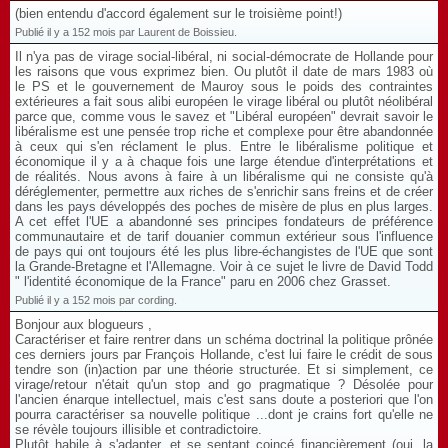
(bien entendu d'accord également sur le troisième point!)
Publié il y a 152 mois par Laurent de Boissieu.
Il n'ya pas de virage social-libéral, ni social-démocrate de Hollande pour
les raisons que vous exprimez bien. Ou plutôt il date de mars 1983 où
le PS et le gouvernement de Mauroy sous le poids des contraintes
extérieures a fait sous alibi européen le virage libéral ou plutôt néolibéral
parce que, comme vous le savez et "Libéral européen" devrait savoir le
libéralisme est une pensée trop riche et complexe pour être abandonnée
à ceux qui s'en réclament le plus. Entre le libéralisme politique et
économique il y a à chaque fois une large étendue d'interprétations et
de réalités. Nous avons à faire à un libéralisme qui ne consiste qu'à
déréglementer, permettre aux riches de s'enrichir sans freins et de créer
dans les pays développés des poches de misère de plus en plus larges.
A cet effet l'UE a abandonné ses principes fondateurs de préférence
communautaire et de tarif douanier commun extérieur sous l'influence
de pays qui ont toujours été les plus libre-échangistes de l'UE que sont
la Grande-Bretagne et l'Allemagne. Voir à ce sujet le livre de David Todd
" l'identité économique de la France" paru en 2006 chez Grasset.
Publié il y a 152 mois par cording.
Bonjour aux blogueurs ,
Caractériser et faire rentrer dans un schéma doctrinal la politique prônée
ces derniers jours par François Hollande, c'est lui faire le crédit de sous
tendre son (in)action par une théorie structurée. Et si simplement, ce
virage/retour n'était qu'un stop and go pragmatique ? Désolée pour
l'ancien énarque intellectuel, mais c'est sans doute a posteriori que l'on
pourra caractériser sa nouvelle politique ...dont je crains fort qu'elle ne
se révèle toujours illisible et contradictoire.
Plutôt habile à s'adapter, et se sentant coincé financièrement (oui, la