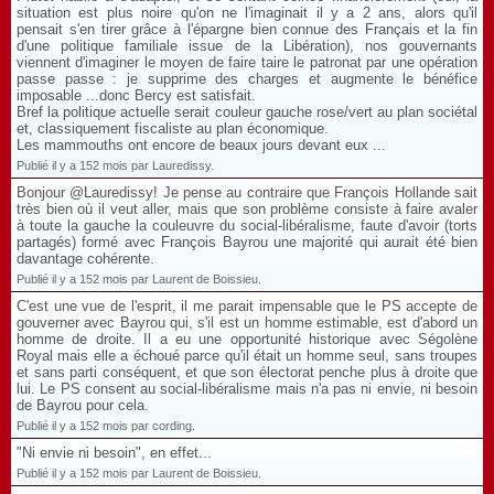
situation est plus noire qu'on ne l'imaginait il y a 2 ans, alors qu'il
pensait s'en tirer grâce à l'épargne bien connue des Français et la fin
d'une politique familiale issue de la Libération), nos gouvernants
viennent d'imaginer le moyen de faire taire le patronat par une opération
passe passe : je supprime des charges et augmente le bénéfice
imposable ...donc Bercy est satisfait.
Bref la politique actuelle serait couleur gauche rose/vert au plan sociétal
et, classiquement fiscaliste au plan économique.
Les mammouths ont encore de beaux jours devant eux ...
Publié il y a 152 mois par Lauredissy.
Bonjour @Lauredissy! Je pense au contraire que François Hollande sait
très bien où il veut aller, mais que son problème consiste à faire avaler
à toute la gauche la couleuvre du social-libéralisme, faute d'avoir (torts
partagés) formé avec François Bayrou une majorité qui aurait été bien
davantage cohérente.
Publié il y a 152 mois par Laurent de Boissieu.
C'est une vue de l'esprit, il me parait impensable que le PS accepte de
gouverner avec Bayrou qui, s'il est un homme estimable, est d'abord un
homme de droite. Il a eu une opportunité historique avec Ségolène
Royal mais elle a échoué parce qu'il était un homme seul, sans troupes
et sans parti conséquent, et que son électorat penche plus à droite que
lui. Le PS consent au social-libéralisme mais n'a pas ni envie, ni besoin
de Bayrou pour cela.
Publié il y a 152 mois par cording.
"Ni envie ni besoin", en effet...
Publié il y a 152 mois par Laurent de Boissieu.