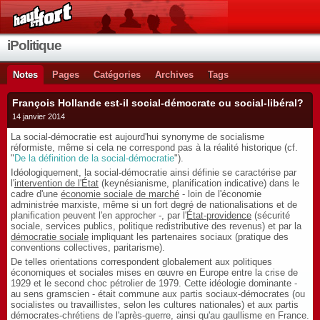
iPolitique
Notes
Pages
Catégories
Archives
Tags
François Hollande est-il social-démocrate ou social-libéral?
14 janvier 2014
La social-démocratie est aujourd'hui synonyme de socialisme
réformiste, même si cela ne correspond pas à la réalité historique (cf.
"
De la définition de la social-démocratie
").
Idéologiquement, la social-démocratie ainsi définie se caractérise par
l'
intervention de l'État
(keynésianisme, planification indicative) dans le
cadre d'une
économie sociale de marché
- loin de l'économie
administrée marxiste, même si un fort degré de nationalisations et de
planification peuvent l'en approcher -, par l'
État-providence
(sécurité
sociale, services publics, politique redistributive des revenus) et par la
démocratie sociale
impliquant les partenaires sociaux (pratique des
conventions collectives, paritarisme).
De telles orientations correspondent globalement aux politiques
économiques et sociales mises en œuvre en Europe entre la crise de
1929 et le second choc pétrolier de 1979. Cette idéologie dominante -
au sens gramscien - était commune aux partis sociaux-démocrates (ou
socialistes ou travaillistes, selon les cultures nationales) et aux partis
démocrates-chrétiens de l'après-guerre, ainsi qu'au gaullisme en France.