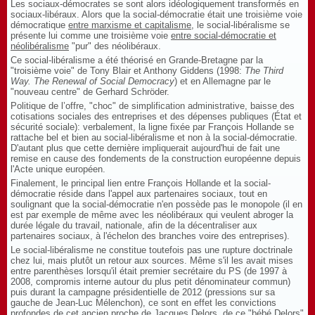
Les sociaux-démocrates se sont alors idéologiquement transformés en
sociaux-libéraux. Alors que la social-démocratie était une troisième voie
démocratique
entre marxisme et capitalisme
, le social-libéralisme se
présente lui comme une troisième voie
entre social-démocratie et
néolibéralisme
"pur" des néolibéraux.
Ce social-libéralisme a été théorisé en Grande-Bretagne par la
"troisième voie" de Tony Blair et Anthony Giddens (1998:
The Third
Way. The Renewal of Social Democracy
) et en Allemagne par le
"nouveau centre" de Gerhard Schröder.
Politique de l’offre, "choc" de simplification administrative, baisse des
cotisations sociales des entreprises et des dépenses publiques (État et
sécurité sociale): verbalement, la ligne fixée par François Hollande se
rattache bel et bien au social-libéralisme et non à la social-démocratie.
D'autant plus que cette dernière impliquerait aujourd'hui de fait une
remise en cause des fondements de la construction européenne depuis
l'Acte unique européen.
Finalement, le principal lien entre François Hollande et la social-
démocratie réside dans l'appel aux partenaires sociaux, tout en
soulignant que la social-démocratie n'en possède pas le monopole (il en
est par exemple de même avec les néolibéraux qui veulent abroger la
durée légale du travail, nationale, afin de la décentraliser aux
partenaires sociaux, à l'échelon des branches voire des entreprises).
Le social-libéralisme ne constitue toutefois pas une rupture doctrinale
chez lui, mais plutôt un retour aux sources. Même s'il les avait mises
entre parenthèses lorsqu'il était premier secrétaire du PS (de 1997 à
2008, compromis interne autour du plus petit dénominateur commun)
puis durant la campagne présidentielle de 2012 (pressions sur sa
gauche de Jean-Luc Mélenchon), ce sont en effet les convictions
profondes de cet ancien proche de Jacques Delors, de ce "bébé Delors"