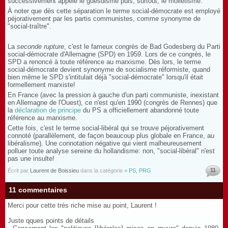
successivement appelé le guesdisme puis, surtout, le mollétisme.
À noter que dès cette séparation le terme social-démocrate est employé
péjorativement par les partis communistes, comme synonyme de
"social-traître".
La
seconde rupture
, c'est le fameux congrès de Bad Godesberg du Parti
social-démocrate d'Allemagne (SPD) en 1959. Lors de ce congrès, le
SPD a renoncé à toute référence au marxisme. Dès lors, le terme
social-démocrate devient synonyme de socialisme réformiste, quand
bien même le SPD s'intitulait déjà "social-démocrate" lorsqu'il était
formellement marxiste!
En France (avec la pression à gauche d'un parti communiste, inexistant
en Allemagne de l'Ouest), ce n'est qu'en 1990 (congrès de Rennes) que
la
déclaration de principe
du PS a officiellement abandonné toute
référence au marxisme.
Cette fois, c'est le terme social-libéral qui se trouve péjorativement
connoté (parallèlement, de façon beaucoup plus globale en France, au
libéralisme). Une connotation négative qui vient malheureusement
polluer toute analyse sereine du hollandisme: non, "social-libéral" n'est
pas une insulte!
11
Écrit par
Laurent de Boissieu
dans la catégorie
> PS, PRG
11 commentaires
Merci pour cette très riche mise au point, Laurent !
Juste qques points de détails