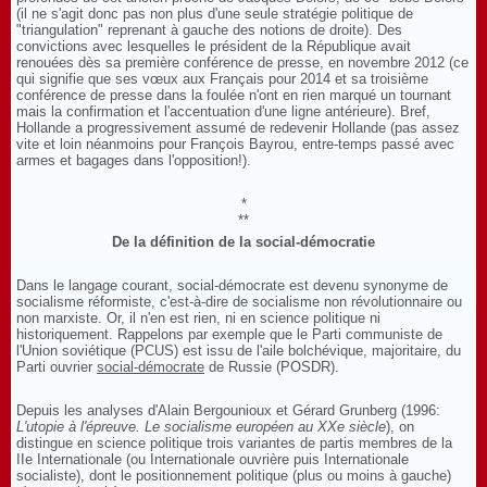
(il ne s'agit donc pas non plus d'une seule stratégie politique de
"triangulation" reprenant à gauche des notions de droite). Des
convictions avec lesquelles le président de la République avait
renouées dès sa première conférence de presse, en novembre 2012 (ce
qui signifie que ses vœux aux Français pour 2014 et sa troisième
conférence de presse dans la foulée n'ont en rien marqué un tournant
mais la confirmation et l'accentuation d'une ligne antérieure). Bref,
Hollande a progressivement assumé de redevenir Hollande (pas assez
vite et loin néanmoins pour François Bayrou, entre-temps passé avec
armes et bagages dans l'opposition!).
*
**
De la définition de la social-démocratie
Dans le langage courant, social-démocrate est devenu synonyme de
socialisme réformiste, c'est-à-dire de socialisme non révolutionnaire ou
non marxiste. Or, il n'en est rien, ni en science politique ni
historiquement. Rappelons par exemple que le Parti communiste de
l'Union soviétique (PCUS) est issu de l'aile bolchévique, majoritaire, du
Parti ouvrier
social-démocrate
de Russie (POSDR).
Depuis les analyses d'Alain Bergounioux et Gérard Grunberg (1996:
L'utopie à l'épreuve. Le socialisme européen au XXe siècle
), on
distingue en science politique trois variantes de partis membres de la
IIe Internationale (ou Internationale ouvrière puis Internationale
socialiste), dont le positionnement politique (plus ou moins à gauche)