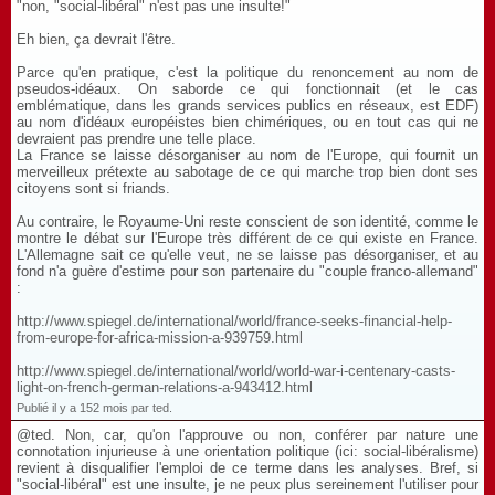
"non, "social-libéral" n'est pas une insulte!"
Eh bien, ça devrait l'être.
Parce qu'en pratique, c'est la politique du renoncement au nom de
pseudos-idéaux. On saborde ce qui fonctionnait (et le cas
emblématique, dans les grands services publics en réseaux, est EDF)
au nom d'idéaux européistes bien chimériques, ou en tout cas qui ne
devraient pas prendre une telle place.
La France se laisse désorganiser au nom de l'Europe, qui fournit un
merveilleux prétexte au sabotage de ce qui marche trop bien dont ses
citoyens sont si friands.
Au contraire, le Royaume-Uni reste conscient de son identité, comme le
montre le débat sur l'Europe très différent de ce qui existe en France.
L'Allemagne sait ce qu'elle veut, ne se laisse pas désorganiser, et au
fond n'a guère d'estime pour son partenaire du "couple franco-allemand"
:
http://www.spiegel.de/international/world/france-seeks-financial-help-
from-europe-for-africa-mission-a-939759.html
http://www.spiegel.de/international/world/world-war-i-centenary-casts-
light-on-french-german-relations-a-943412.html
Publié il y a 152 mois par ted.
@ted. Non, car, qu'on l'approuve ou non, conférer par nature une
connotation injurieuse à une orientation politique (ici: social-libéralisme)
revient à disqualifier l'emploi de ce terme dans les analyses. Bref, si
"social-libéral" est une insulte, je ne peux plus sereinement l'utiliser pour