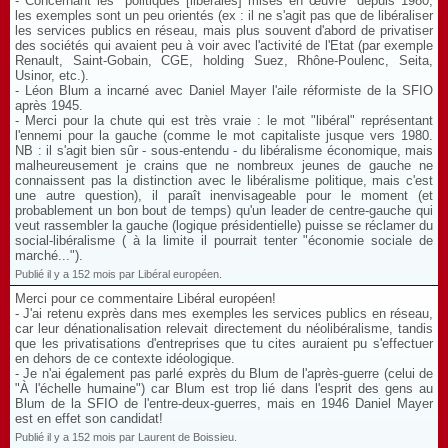
- Concernant les "politiques [libérales] mises en œuvre" depuis 1980,
les exemples sont un peu orientés (ex : il ne s'agit pas que de libéraliser
les services publics en réseau, mais plus souvent d'abord de privatiser
des sociétés qui avaient peu à voir avec l'activité de l'Etat (par exemple
Renault, Saint-Gobain, CGE, holding Suez, Rhône-Poulenc, Seita,
Usinor, etc.).
- Léon Blum a incarné avec Daniel Mayer l'aile réformiste de la SFIO
après 1945.
- Merci pour la chute qui est très vraie : le mot "libéral" représentant
l'ennemi pour la gauche (comme le mot capitaliste jusque vers 1980.
NB : il s'agit bien sûr - sous-entendu - du libéralisme économique, mais
malheureusement je crains que ne nombreux jeunes de gauche ne
connaissent pas la distinction avec le libéralisme politique, mais c'est
une autre question), il paraît inenvisageable pour le moment (et
probablement un bon bout de temps) qu'un leader de centre-gauche qui
veut rassembler la gauche (logique présidentielle) puisse se réclamer du
social-libéralisme ( à la limite il pourrait tenter "économie sociale de
marché...").
Publié il y a 152 mois par Libéral européen.
Merci pour ce commentaire Libéral européen!
- J'ai retenu exprès dans mes exemples les services publics en réseau,
car leur dénationalisation relevait directement du néolibéralisme, tandis
que les privatisations d'entreprises que tu cites auraient pu s'effectuer
en dehors de ce contexte idéologique.
- Je n'ai également pas parlé exprès du Blum de l'après-guerre (celui de
"À l'échelle humaine") car Blum est trop lié dans l'esprit des gens au
Blum de la SFIO de l'entre-deux-guerres, mais en 1946 Daniel Mayer
est en effet son candidat!
Publié il y a 152 mois par Laurent de Boissieu.