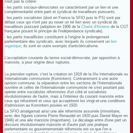
n'est pas le critère:
- les
partis sociaux-démocrates
se caractérisent par un lien et une
complémentarité entre parti et syndicat de travailleurs puissants.
- les
partis socialistes
(dont en France la SFIO puis le PS) sont par
défaut ceux qui n'ont pas pu nouer un tel lien avec un syndicat de
travailleurs puissant (adoption en 1906 de la
Charte d'Amiens
de la CGT
française posant le principe de l'indépendance syndicale).
- les
partis travaillistes
constituent à l'origine le prolongement
parlementaire des syndicats, avec lesquels ils conservent un
lien
organique
; ils sont en outre exempts d'anticléricalisme.
L'acceptation courante du terme social-démocrate, par opposition à
marxiste, a pour origine deux ruptures.
La
première rupture
, c'est la création en 1919 de la IIIe Internationale ou
Internationale communiste (Komintern). Contrairement à une autre
opinion commune, la séparation entre les sections de l'Internationale
ouvrière et celles de l'Internationale communiste ne s'est pourtant pas
opérée entre socialistes réformistes d'un côté et socialistes
révolutionnaires de l'autre, mais à l'intérieur du courant marxiste entre
ceux qui refusèrent et ceux qui acceptèrent les vingt-et-une conditions
d'admission au Komintern posées en 1920.
La SFIO amalgamait ainsi une aile réformiste assumée (minoritaire,
avec des figures comme Pierre Renaudel en 1920 puis Daniel Mayer en
1946) et une aile marxiste (majoritaire). Le décalage entre d'une part un
discours révolutionnaire marxiste et d'autre part une pratique
parlementaire ou gouvernementale réformiste est ce que l'on a