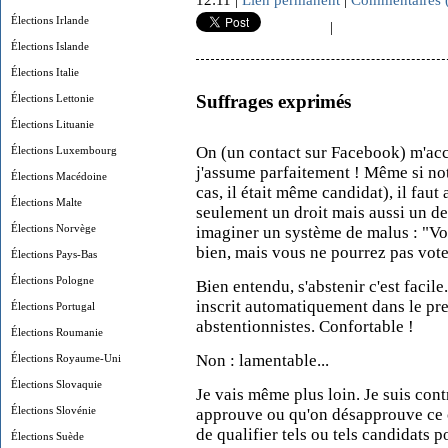
12:11 |
Lien permanent
|
Commentaires 
Élections Irlande
|
Élections Islande
Élections Italie
Suffrages exprimés
Élections Lettonie
Élections Lituanie
On (un contact sur Facebook) m'accu
Élections Luxembourg
j'assume parfaitement ! Même si notr
Élections Macédoine
cas, il était même candidat), il faut
Élections Malte
seulement un droit mais aussi un de
Élections Norvège
imaginer un système de malus : "Vou
bien, mais vous ne pourrez pas voter
Élections Pays-Bas
Élections Pologne
Bien entendu, s'abstenir c'est facil
inscrit automatiquement dans le pre
Élections Portugal
abstentionnistes. Confortable !
Élections Roumanie
Non : lamentable...
Élections Royaume-Uni
Élections Slovaquie
Je vais même plus loin. Je suis cont
Élections Slovénie
approuve ou qu'on désapprouve ce c
de qualifier tels ou tels candidats 
Élections Suède