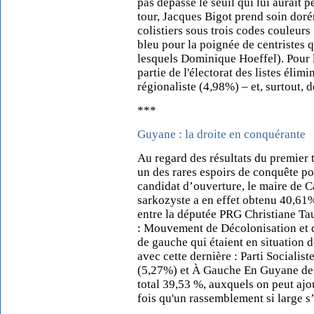
pas dépassé le seuil qui lui aurait
tour, Jacques Bigot prend soin dorén
colistiers sous trois codes couleurs
bleu pour la poignée de centristes q
lesquels Dominique Hoeffel). Pour l
partie de l'électorat des listes éli
régionaliste (4,98%) – et, surtout, 
***
Guyane : la droite en conquérante
Au regard des résultats du premier
un des rares espoirs de conquête po
candidat d’ouverture, le maire de 
sarkozyste a en effet obtenu 40,61%
entre la députée PRG Christiane Ta
: Mouvement de Décolonisation et d'
de gauche qui étaient en situation d
avec cette dernière : Parti Sociali
(5,27%) et À Gauche En Guyane de l
total 39,53 %, auxquels on peut ajou
fois qu'un rassemblement si large 