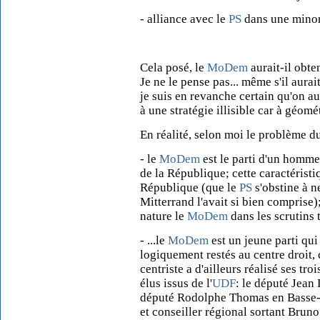
- alliance avec le
PS
dans une minor
Cela posé, le
MoDem
aurait-il obt
Je ne le pense pas... même s'il aurai
je suis en revanche certain qu'on au
à une stratégie illisible car à géomé
En réalité, selon moi le problème d
- le
MoDem
est le parti d'un homme,
de la République; cette caractéristi
République (que le
PS
s'obstine à n
Mitterrand l'avait si bien comprise)
nature le
MoDem
dans les scrutins te
- ...le
MoDem
est un jeune parti qui
logiquement restés au centre droit, 
centriste a d'ailleurs réalisé ses tro
élus issus de l'
UDF
: le député Jean
député Rodolphe Thomas en Basse-N
et conseiller régional sortant Brun