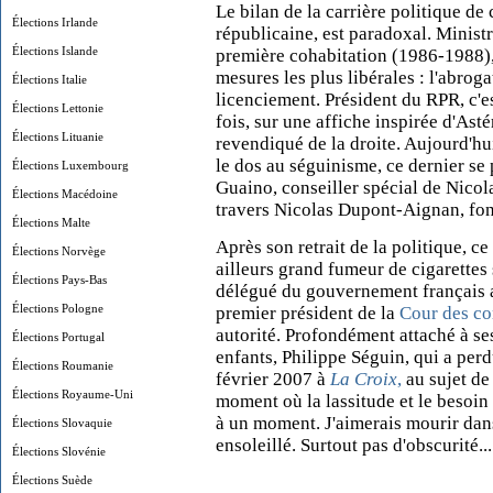
Le bilan de la carrière politique de 
Élections Irlande
républicaine, est paradoxal. Ministr
Élections Islande
première cohabitation (1986-1988), 
mesures les plus libérales : l'abroga
Élections Italie
licenciement. Président du RPR, c'e
Élections Lettonie
fois, sur une affiche inspirée d'Astér
Élections Lituanie
revendiqué de la droite. Aujourd'hu
le dos au séguinisme, ce dernier se 
Élections Luxembourg
Guaino, conseiller spécial de Nicola
Élections Macédoine
travers Nicolas Dupont-Aignan, fon
Élections Malte
Après son retrait de la politique, 
Élections Norvège
ailleurs grand fumeur de cigarettes
Élections Pays-Bas
délégué du gouvernement français a
Élections Pologne
premier président de la
Cour des c
autorité. Profondément attaché à se
Élections Portugal
enfants, Philippe Séguin, qui a perd
Élections Roumanie
février 2007 à
La Croix
,
au sujet de 
Élections Royaume-Uni
moment où la lassitude et le besoin 
à un moment. J'aimerais mourir dans
Élections Slovaquie
ensoleillé. Surtout pas d'obscurité...
Élections Slovénie
Élections Suède