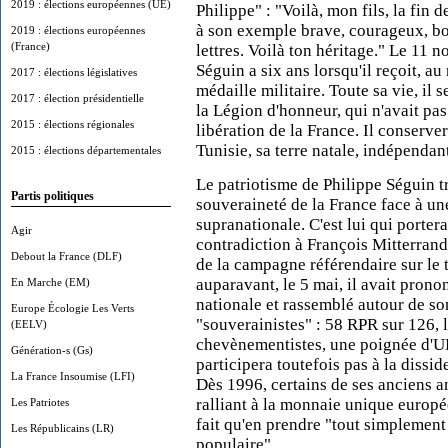
2019 : élections européennes (UE)
Philippe" : "Voilà, mon fils, la fin
à son exemple brave, courageux, bon,
2019 : élections européennes
(France)
lettres. Voilà ton héritage." Le 11 
Séguin a six ans lorsqu'il reçoit, au
2017 : élections législatives
médaille militaire. Toute sa vie, il
2017 : élection présidentielle
la Légion d'honneur, qui n'avait pas
2015 : élections régionales
libération de la France. Il conserver
Tunisie, sa terre natale, indépendan
2015 : élections départementales
Le patriotisme de Philippe Séguin 
Partis politiques
souveraineté de la France face à u
supranationale. C'est lui qui porter
Agir
contradiction à François Mitterrand
Debout la France (DLF)
de la campagne référendaire sur le 
auparavant, le 5 mai, il avait pro
En Marche (EM)
nationale et rassemblé autour de s
Europe Écologie Les Verts
"souverainistes" : 58 RPR sur 126, 
(EELV)
chevènementistes, une poignée d'U
Génération-s (Gs)
participera toutefois pas à la diss
La France Insoumise (LFI)
Dès 1996, certains de ses anciens am
ralliant à la monnaie unique europée
Les Patriotes
fait qu'en prendre "tout simplement a
Les Républicains (LR)
populaire".