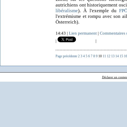
autrichiens ont historiquement oscil
libéralisme
). À l'exemple du
FP
l'extrémisme et rompu avec son ail
Österreich).
14:43 |
Lien permanent
|
Commentaires 
|
|
Page précédente
2
3
4
5
6
7
8
9
10
11
12
13
14
15
1
Déclarer un contenu