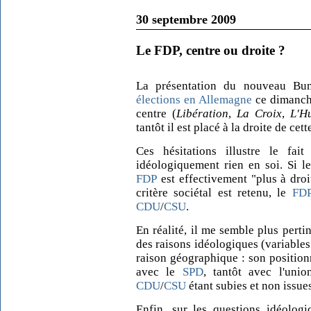
30 septembre 2009
Le FDP, centre ou droite ?
La présentation du nouveau Bund
élections en Allemagne
ce dimanche
centre (
Libération
,
La Croix
,
L'H
tantôt il est placé à la droite de cett
Ces hésitations illustre le fai
idéologiquement rien en soi. Si le
FDP
est effectivement "plus à dro
critère sociétal est retenu, le
FD
CDU
/
CSU
.
En réalité, il me semble plus perti
des raisons idéologiques (variables
raison géographique : son position
avec le
SPD
, tantôt avec l'uni
CDU
/
CSU
étant subies et non issues
Enfin, sur les questions idéologi