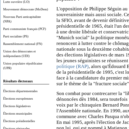
Lutte ouvrière (LO)
L'opposition de Philippe Séguin au 
Mouvement démocrate (MoDem)
souverainiste mais aussi sociale. Ce
Nouveau Parti anticapitaliste
la SFIO, avant de devenir définitive
(NPA)
présidentielle de 1965, était l'un d
Parti communiste français (PCF)
à une droite libérale et conservatric
Parti socialiste (PS)
"Munich social" la politique moné
renoncent à lutter contre le chômag
Rassemblement national (FN)
nationale sous la deuxième cohabitat
Union des démocrates et
des élections législatives de mars
indépendants (UDI)
les jeunes séguinistes se réunissent
Union populaire républicaine
politique (RAP)
, alors qu'Édouard 
(UPR)
de la présidentielle de 1995, c'est 
face à la candidature du premier mi
Résultats électoraux
sur le thème de la "fracture sociale
Élections départementales
Son combat pour contrecarrer la "li
dénoncées dès 1984, sera toutefois 
Élections européennes
voix par le chiraquien Bernard Pon
Élections législatives
l'Assemblée nationale. En 1990, au
Élections municipales
commune avec Charles Pasqua n'obti
Élections présidentielles
En mai 1995, après l'élection de Jacq
non lui, qui est nommé à Matignon :
Élections régionales