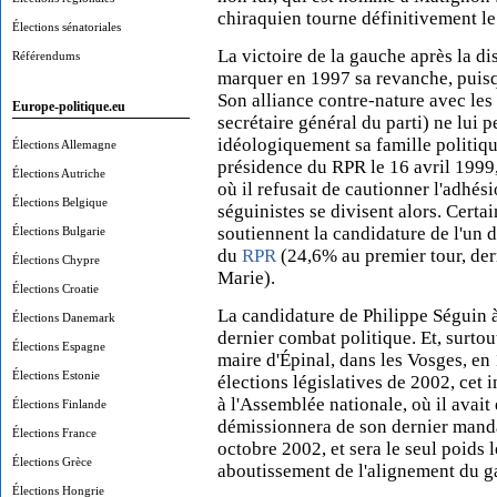
chiraquien tourne définitivement le d
Élections sénatoriales
La victoire de la gauche après la d
Référendums
marquer en 1997 sa revanche, puisq
Son alliance contre-nature avec le
Europe-politique.eu
secrétaire général du parti) ne lui p
idéologiquement sa famille politiqu
Élections Allemagne
présidence du RPR le 16 avril 1999
Élections Autriche
où il refusait de cautionner l'adhé
Élections Belgique
séguinistes se divisent alors. Certa
soutiennent la candidature de l'un d
Élections Bulgarie
du
RPR
(24,6% au premier tour, der
Élections Chypre
Marie).
Élections Croatie
La candidature de Philippe Séguin à
Élections Danemark
dernier combat politique. Et, surtout
Élections Espagne
maire d'Épinal, dans les Vosges, en
Élections Estonie
élections législatives de 2002, cet
à l'Assemblée nationale, où il avait 
Élections Finlande
démissionnera de son dernier mandat
Élections France
octobre 2002, et sera le seul poids 
Élections Grèce
aboutissement de l'alignement du ga
Élections Hongrie