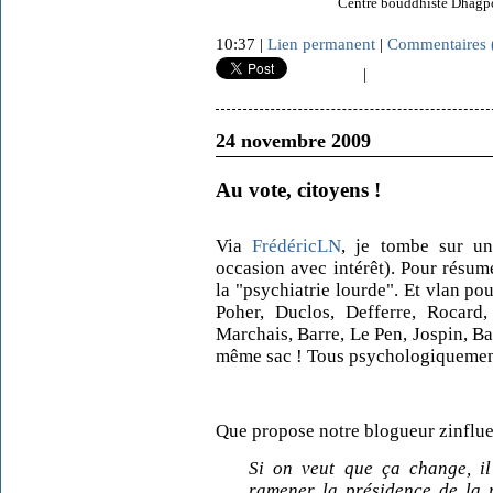
Centre bouddhiste Dhagp
10:37 |
Lien permanent
|
Commentaires 
|
24 novembre 2009
Au vote, citoyens !
Via
FrédéricLN
, je tombe sur un 
occasion avec intérêt). Pour résume
la "psychiatrie lourde". Et vlan p
Poher, Duclos, Defferre, Rocard,
Marchais, Barre, Le Pen, Jospin, Ba
même sac ! Tous psychologiquement
Que propose notre blogueur zinflue
Si on veut que ça change, il 
ramener la présidence de la r