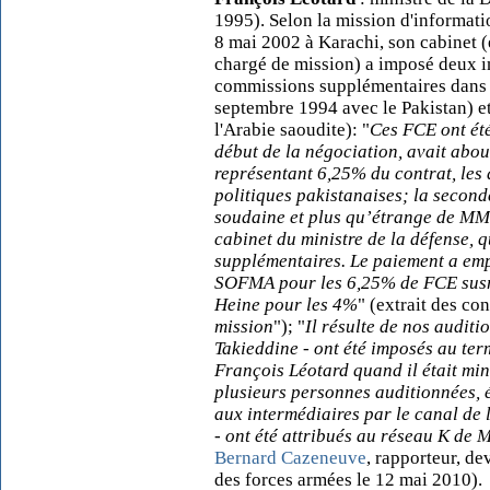
1995). Selon la mission d'informatio
8 mai 2002 à Karachi, son cabinet 
chargé de mission) a imposé deux i
commissions supplémentaires dans l
septembre 1994 avec le Pakistan) e
l'Arabie saoudite): "
Ces FCE ont été
début de la négociation, avait abo
représentant 6,25% du contrat, les 
politiques pakistanaises; la second
soudaine et plus qu’étrange de MM.
cabinet du ministre de la défense, 
supplémentaires. Le paiement a empr
SOFMA pour les 6,25% de FCE susm
Heine pour les 4%
" (extrait des co
mission
"); "
Il résulte de nos auditi
Takieddine - ont été imposés au te
François Léotard quand il était mini
plusieurs personnes auditionnées, é
aux intermédiaires par le canal de
- ont été attribués au réseau K de 
Bernard Cazeneuve
, rapporteur, d
des forces armées le 12 mai 2010).