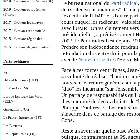
2019 : élections européennes (UE)
Le bureau national du
Parti radical
,
deux "décisions unanimes". D'une pa
2019 : élections européennes
(France)
l'exécutif de l'UMP" et, d'autre par
cours duquel les radicaux "valoisie
2017 : élections législatives
avec l'UMP. "On va clairement vers
2017 : élection présidentielle
présidentielle", a précisé Laurent 
2015 : élections régionales
2002, le Parti radical est depuis 20
Prendre son indépendance rendrait p
2015 : élections départementales
refondation du centre droit pour la
avec le
Nouveau Centre
d'Hervé Mo
Partis politiques
Face à ces forces centrifuges, Jea
Agir
sa volonté de réaliser "l'union sacré
Debout la France (DLF)
nouveau secrétaire général a ainsi p
"duo" les incarnant "sur l'ensemble 
En Marche (EM)
Un partage de responsabilités qu'il 
Europe Écologie Les Verts
il est entouré de deux adjoints: le "
(EELV)
Philippe Daubresse. "Les radicaux o
Génération-s (Gs)
s'inscrire dans ce partage des respo
La France Insoumise (LFI)
Copé.
Les Patriotes
Reste à savoir sur quelle base s'effe
Les Républicains (LR)
puisque, contrairement au PS, aucun