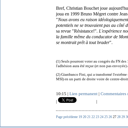
Bref,
Christian Bouchet joue aujourd'h
joua en 1999 Bruno Mégret contre Jean-M
"
Nous avons eu raison idéologiquement
potentiels ne se trouvaient pas au côté 
sa revue "Résistance!"
. L'expérience no
la famille même du conducator de Montre
se montrait prêt à tout brader
".
(1) Seuls pourront
voter au congrès du FN des 
l'adhésion aura été reçue (et non pas envoyée)
(2) Gianfranco Fini, qui a transformé l'extrême
MSI) en un parti de droite voire de centre-droit
10:15 |
Lien permanent
|
Commentaires 
|
|
Page précédente
19
20
21
22
23
24
25
26
27
28
29
3