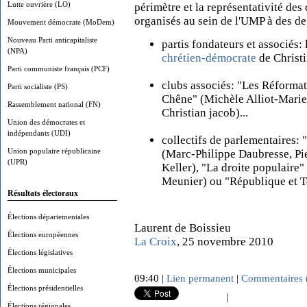
Lutte ouvrière (LO)
périmètre et la représentativité des
organisés au sein de l'UMP à des deg
Mouvement démocrate (MoDem)
Nouveau Parti anticapitaliste
partis fondateurs et associés:
(NPA)
chrétien-démocrate
de Christ
Parti communiste français (PCF)
clubs associés: "Les Réformat
Parti socialiste (PS)
Chêne" (Michèle Alliot-Marie
Rassemblement national (FN)
Christian jacob)...
Union des démocrates et
indépendants (UDI)
collectifs de parlementaires: 
Union populaire républicaine
(Marc-Philippe Daubresse, Pie
(UPR)
Keller), "La droite populaire"
Meunier) ou "République et Te
Résultats électoraux
Élections départementales
Laurent de Boissieu
Élections européennes
La Croix
, 25 novembre 2010
Élections législatives
Élections municipales
09:40 |
Lien permanent
|
Commentaires 
Élections présidentielles
|
Élections régionales