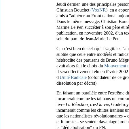
Jeudi dernier, une des principales perso
Christian Bouchet
(VoxNR
), en a appor
amis à "adhérer au Front national aujou
Dans le même message, Christian Bouche
Marine Le Pen succéder à son père et ré
publication, en novembre 2002, d'un tex
sein du parti de Jean-Marie Le Pen.
Car c'est bien de cela qu'il s'agit: les 
subtile que celle entre modérés et radic
hétéroclite des partisans de Bruno Mégr
avait alors fait le choix du
Mouvement na
il sera effectivement élu en février 200
d'
Unité Radicale
(cofondateur de ce grou
dissolution par décret).
En faisant un parallèle entre l'extrême d
incarnerait comme les talibans un couran
livre
La Réaction
, c'est la vie
, Godefroy
incarnerait comme les chiites iraniens un
que les nationalistes révolutionnaires –
et futuriste – se sentent davantage proch
la "dédiabolisation" du FN.