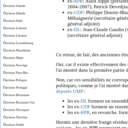
ex-
RPR
: Alain Juppé (présid
Élections Irlande
2004-2007), Patrick Devedjian
ex-
UDF
: Philippe Douste-Bla
Élections Islande
Méhaignerie (secrétaire génér
Élections Italie
général adjoint)
Élections Lettonie
ex-
DL
: Jean-Claude Gaudin (
(secrétaire général adjoint)
Élections Lituanie
Élections Luxembourg
Élections Macédoine
Ce retour, de fait, des anciennes éti
Élections Malte
Oui, car il existe effectivement des s
Élections Norvège
l'ai montré dans la première partie
Élections Pays-Bas
Non, car ces sensibilités ne corres
Élections Pologne
politiques, comme je l'ai montré da
Élections Portugal
députés UMP
:
Élections Roumanie
les ex-
DL
forment un ensembl
Élections Royaume-Uni
les ex-
UDF
forment un ensem
Élections Slovaquie
les ex-
RPR
, en revanche, for
Élections Slovénie
Hormis une dernière frange résiduell
Élections Suède
sociaux - les ex-RPR pourraient en e