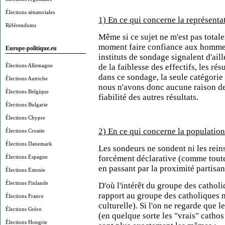
Élections sénatoriales
1) En ce qui concerne la représentat
Référendums
Même si ce sujet ne m'est pas totale
moment faire confiance aux hommes 
Europe-politique.eu
instituts de sondage signalent d'ail
Élections Allemagne
de la faiblesse des effectifs, les ré
dans ce sondage, la seule catégorie 
Élections Autriche
nous n'avons donc aucune raison de n
Élections Belgique
fiabilité des autres résultats.
Élections Bulgarie
Élections Chypre
2) En ce qui concerne la population
Élections Croatie
Élections Danemark
Les sondeurs ne sondent ni les reins
Élections Espagne
forcément déclarative (comme toutes 
en
passant
par la proximité partisan
Élections Estonie
Élections Finlande
D'où l'intérêt du groupe des cathol
rapport au groupe des catholiques 
Élections France
culturelle). Si l'on ne regarde que 
Élections Grèce
(en quelque sorte les "vrais" cathos
Élections Hongrie