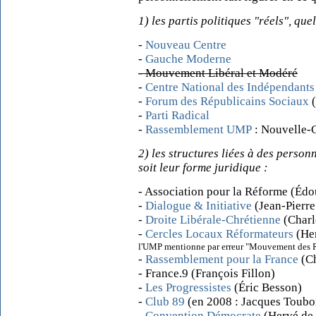
1) les partis politiques "réels", que
-
Nouveau Centre
-
Gauche Moderne
- Mouvement Libéral et Modéré
-
Centre National des Indépendants
-
Forum des Républicains Sociaux
(
-
Parti Radical
-
Rassemblement UMP
: Nouvelle-
2) les structures liées à des pers
soit leur forme juridique :
- Association pour la Réforme (Édo
-
Dialogue & Initiative
(Jean-Pierre
-
Droite Libérale-Chrétienne
(Charl
-
Cercles Locaux Réformateurs
(Her
l'UMP mentionne par erreur "Mouvement des 
-
Rassemblement pour la France
(Ch
- France.9 (François Fillon)
-
Les Progressistes
(Éric Besson)
-
Club 89
(en 2008 : Jacques Toubo
-
Convention Démocrate
(Hervé de 