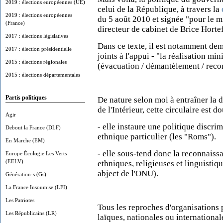
2019 : élections européennes (UE)
celui de la République, à travers la
2019 : élections européennes
du 5 août 2010 et signée "pour le mi
(France)
directeur de cabinet de Brice Horte
2017 : élections législatives
Dans ce texte, il est notamment de
2017 : élection présidentielle
joints à l'appui - "la réalisation m
2015 : élections régionales
(évacuation / démantèlement / reco
2015 : élections départementales
Partis politiques
De nature selon moi à entraîner la 
de l'Intérieur, cette circulaire est 
Agir
- elle instaure une politique discri
Debout la France (DLF)
ethnique particulier (les "Roms").
En Marche (EM)
- elle sous-tend donc la reconnaiss
Europe Écologie Les Verts
(EELV)
ethniques, religieuses et linguisti
abject de l'ONU).
Génération-s (Gs)
La France Insoumise (LFI)
Les Patriotes
Tous les reproches d'organisations 
Les Républicains (LR)
laïques, nationales ou internationale