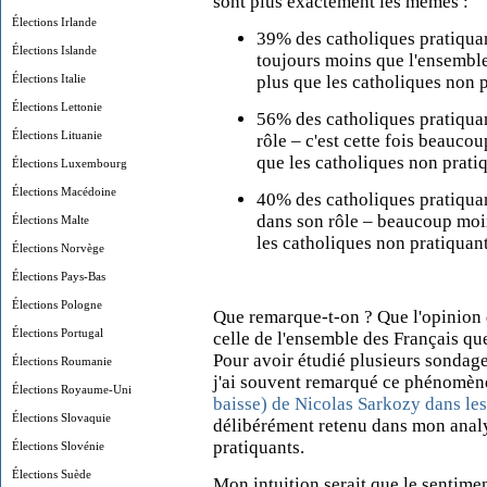
sont plus exactement les mêmes :
Élections Irlande
39% des catholiques pratiquan
Élections Islande
toujours moins que l'ensemble 
Élections Italie
plus que les catholiques non 
Élections Lettonie
56%
des catholiques pratiqua
Élections Lituanie
rôle – c'est cette fois beauco
que les catholiques non prati
Élections Luxembourg
Élections Macédoine
40%
des catholiques pratiqua
dans son rôle – beaucoup moi
Élections Malte
les catholiques non pratiquan
Élections Norvège
Élections Pays-Bas
Élections Pologne
Que remarque-t-on ? Que l'opinion 
Élections Portugal
celle de l'ensemble des Français qu
Pour avoir étudié plusieurs sondage
Élections Roumanie
j'ai souvent remarqué ce phénomène
Élections Royaume-Uni
baisse) de Nicolas Sarkozy dans les
Élections Slovaquie
délibérément
retenu dans mon analy
pratiquants.
Élections Slovénie
Élections Suède
Mon intuition serait que le sentime