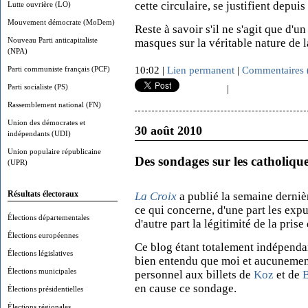
cette circulaire, se justifient depui
Lutte ouvrière (LO)
Mouvement démocrate (MoDem)
Reste à savoir s'il ne s'agit que d'
Nouveau Parti anticapitaliste
masques sur la véritable nature de 
(NPA)
Parti communiste français (PCF)
10:02 |
Lien permanent
|
Commentaires 
Parti socialiste (PS)
|
Rassemblement national (FN)
Union des démocrates et
30 août 2010
indépendants (UDI)
Union populaire républicaine
Des sondages sur les catholiqu
(UPR)
Résultats électoraux
La Croix
a publié la semaine derni
ce qui concerne, d'une part les expu
Élections départementales
d'autre part la légitimité de la prise
Élections européennes
Ce blog étant totalement indépendan
Élections législatives
bien entendu que moi et aucunement 
Élections municipales
personnel aux billets de
Koz
et de
en cause ce sondage.
Élections présidentielles
Élections régionales