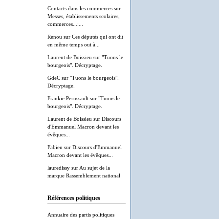
Contacts dans les commerces
sur
Messes, établissements scolaires,
commerces...:...
Renou
sur
Ces députés qui ont dit
en même temps oui à...
Laurent de Boissieu
sur
"Tuons le
bourgeois". Décryptage.
GdeC
sur
"Tuons le bourgeois".
Décryptage.
Frankie Perussault
sur
"Tuons le
bourgeois". Décryptage.
Laurent de Boissieu
sur
Discours
d'Emmanuel Macron devant les
évêques...
Fabien
sur
Discours d'Emmanuel
Macron devant les évêques...
lauredissy
sur
Au sujet de la
marque Rassemblement national
Références politiques
Annuaire des partis politiques