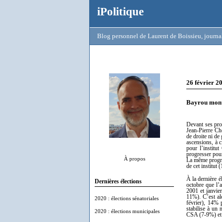
iPolitique
Blog personnel de Laurent de Boissieu, journal
26 février 2
Bayrou mont
Devant ses pro
Jean-Pierre C
de droite ni de
ascensions, à 
pour l’institu
progresser pour
À propos
La même progres
de cet institut
À la dernière é
Dernières élections
octobre que l’a
2001 et janvier
11%). C’est al
2020 : élections sénatoriales
février), 14% 
stabilise à un 
2020 : élections municipales
CSA (7-9%) et 