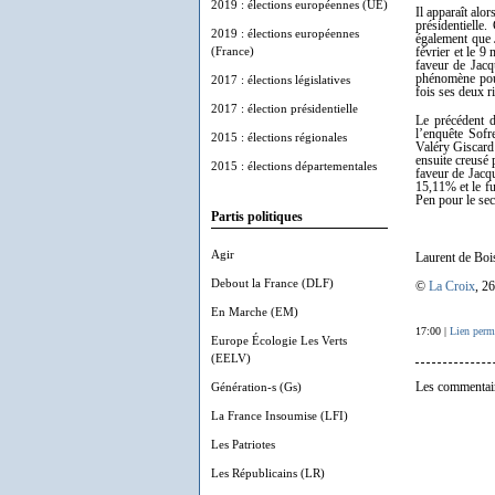
2019 : élections européennes (UE)
Il apparaît alo
présidentielle
2019 : élections européennes
également que 
(France)
février et le 9
faveur de Jacq
phénomène pour
2017 : élections législatives
fois ses deux r
2017 : élection présidentielle
Le précédent
l’enquête Sofr
2015 : élections régionales
Valéry Giscard 
ensuite creusé 
2015 : élections départementales
faveur de Jacq
15,11% et le f
Pen pour le sec
Partis politiques
Agir
Laurent de Boi
Debout la France (DLF)
©
La Croix
, 2
En Marche (EM)
17:00 |
Lien perm
Europe Écologie Les Verts
(EELV)
Génération-s (Gs)
Les commentair
La France Insoumise (LFI)
Les Patriotes
Les Républicains (LR)