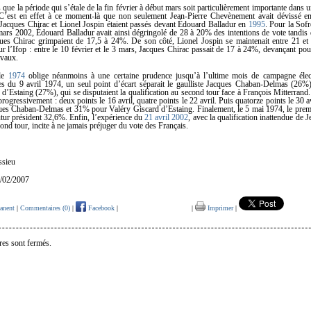
rs que la période qui s’étale de la fin février à début mars soit particulièrement importante dan
. C’est en effet à ce moment-là que non seulement Jean-Pierre Chevènement avait dévissé 
Jacques Chirac et Lionel Jospin étaient passés devant Édouard Balladur en
1995
. Pour la Sofr
 mars 2002, Édouard Balladur avait ainsi dégringolé de 28 à 20% des intentions de vote tandis 
ues Chirac grimpaient de 17,5 à 24%. De son côté, Lionel Jospin se maintenait entre 21 
 l’Ifop : entre le 10 février et le 3 mars, Jacques Chirac passait de 17 à 24%, devançant pou
ivaux.
 de
1974
oblige néanmoins à une certaine prudence jusqu’à l’ultime mois de campagne élec
es du 9 avril 1974, un seul point d’écart séparait le gaulliste Jacques Chaban-Delmas (26%) 
d’Estaing (27%), qui se disputaient la qualification au second tour face à François Mitterrand. 
progressivement : deux points le 16 avril, quatre points le 22 avril. Puis quatorze points le 30 
ues Chaban-Delmas et 31% pour Valéry Giscard d’Estaing. Finalement, le 5 mai 1974, le prem
utur président 32,6%. Enfin, l’expérience du
21 avril 2002
, avec la qualification inattendue de 
ond tour, incite à ne jamais préjuger du vote des Français.
ssieu
6/02/2007
anent
|
Commentaires (0)
|
Facebook
|
|
Imprimer
|
es sont fermés.