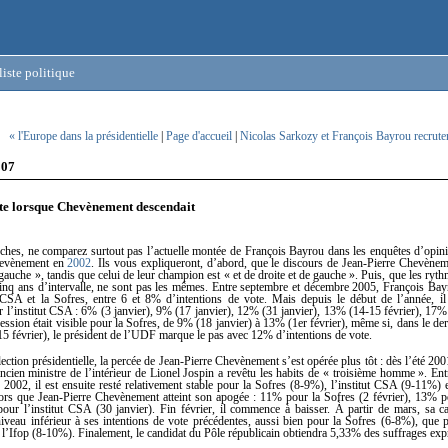
iste politique
« l'Europe dans la présidentielle
|
Page d'accueil
|
Nicolas Sarkozy et François Bayrou recrute
007
e lorsque Chevènement descendait
ches, ne comparez surtout pas l’actuelle montée de François Bayrou dans les enquêtes d’opini
hevènement en
2002
. Ils vous expliqueront, d’abord, que le discours de Jean-Pierre Chevèneme
 gauche », tandis que celui de leur champion est « et de droite et de gauche ». Puis, que les ryt
cinq ans d’intervalle, ne sont pas les mêmes. Entre septembre et décembre 2005, François Bayr
t CSA et la Sofres, entre 6 et 8% d’intentions de vote. Mais depuis le début de l’année, i
 l’institut CSA : 6% (3 janvier), 9% (17 janvier), 12% (31 janvier), 13% (14-15 février), 17% 
sion était visible pour la Sofres, de 9% (18 janvier) à 13% (1er février), même si, dans le de
 (15 février), le président de l’UDF marque le pas avec 12% d’intentions de vote.
lection présidentielle, la percée de Jean-Pierre Chevènement s’est opérée plus tôt : dès l’été 200
ncien ministre de l’intérieur de Lionel Jospin a revêtu les habits de « troisième homme ». En
 2002, il est ensuite resté relativement stable pour la Sofres (8-9%), l’institut CSA (9-11%) e
ors que Jean-Pierre Chevènement atteint son apogée : 11% pour la Sofres (2 février), 13% p
pour l’institut CSA (30 janvier). Fin février, il commence à baisser. À partir de mars, sa c
niveau inférieur à ses intentions de vote précédentes, aussi bien pour la Sofres (6-8%), que po
l’Ifop (8-10%). Finalement, le candidat du Pôle républicain obtiendra 5,33% des suffrages exp