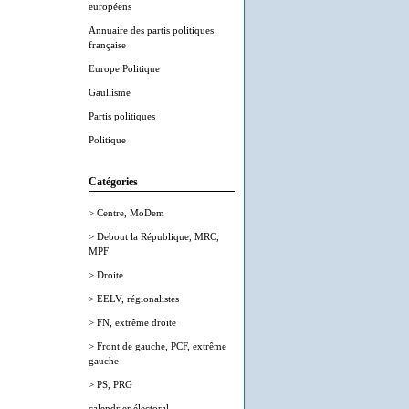
européens
Annuaire des partis politiques
française
Europe Politique
Gaullisme
Partis politiques
Politique
Catégories
> Centre, MoDem
> Debout la République, MRC,
MPF
> Droite
> EELV, régionalistes
> FN, extrême droite
> Front de gauche, PCF, extrême
gauche
> PS, PRG
calendrier électoral