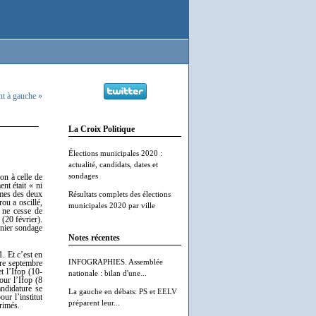
nt à gauche »
La Croix Politique
Élections municipales 2020 :
actualité, candidats, dates et
sondages
on à celle de
nt était « ni
hmes des deux
Résultats complets des élections
ou a oscillé,
municipales 2020 par ville
l ne cesse de
(20 février).
rnier sondage
Notes récentes
1. Et c’est en
INFOGRAPHIES. Assemblée
tre septembre
t l’Ifop (10-
nationale : bilan d'une...
our l’Ifop (8
andidature se
La gauche en débats: PS et EELV
ur l’institut
préparent leur...
rimés.