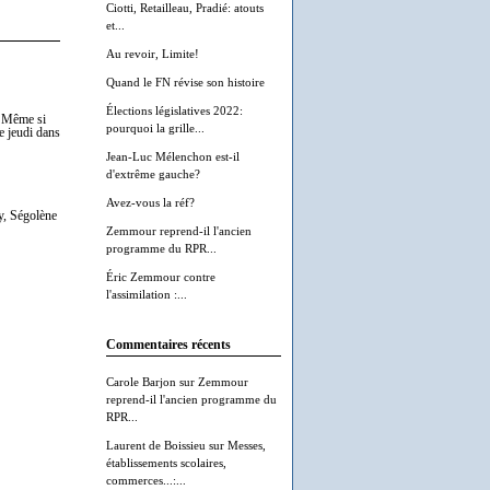
Ciotti, Retailleau, Pradié: atouts
et...
Au revoir, Limite!
Quand le FN révise son histoire
Élections législatives 2022:
. Même si
pourquoi la grille...
e jeudi dans
Jean-Luc Mélenchon est-il
d'extrême gauche?
Avez-vous la réf?
zy, Ségolène
Zemmour reprend-il l'ancien
programme du RPR...
Éric Zemmour contre
l'assimilation :...
Commentaires récents
Carole Barjon
sur
Zemmour
reprend-il l'ancien programme du
RPR...
Laurent de Boissieu
sur
Messes,
établissements scolaires,
commerces...:...