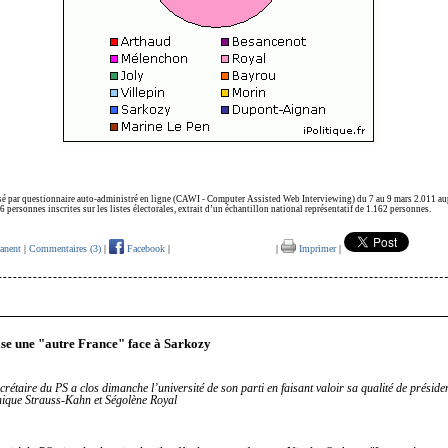
sé par questionnaire auto-administré en ligne (CAWI - Computer Assisted Web Interviewing) du 7 au 9 mars 2.011 au
 personnes inscrites sur les listes électorales, extrait d’un échantillon national représentatif de 1.162 personnes.
anent
|
Commentaires (3)
|
Facebook
|
|
Imprimer
|
0
se une "autre France" face à Sarkozy
rétaire du PS a clos dimanche l’université de son parti en faisant valoir sa qualité de préside
ique Strauss-Kahn et Ségolène Royal