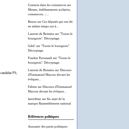
Contacts dans les commerces
sur
Messes, établissements scolaires,
commerces...:...
Renou
sur
Ces députés qui ont dit
en même temps oui à...
Laurent de Boissieu
sur
"Tuons le
bourgeois". Décryptage.
GdeC
sur
"Tuons le bourgeois".
Décryptage.
Frankie Perussault
sur
"Tuons le
bourgeois". Décryptage.
Laurent de Boissieu
sur
Discours
 candidat PS;
d'Emmanuel Macron devant les
évêques...
Fabien
sur
Discours d'Emmanuel
Macron devant les évêques...
lauredissy
sur
Au sujet de la
marque Rassemblement national
Références politiques
Annuaire des partis politiques