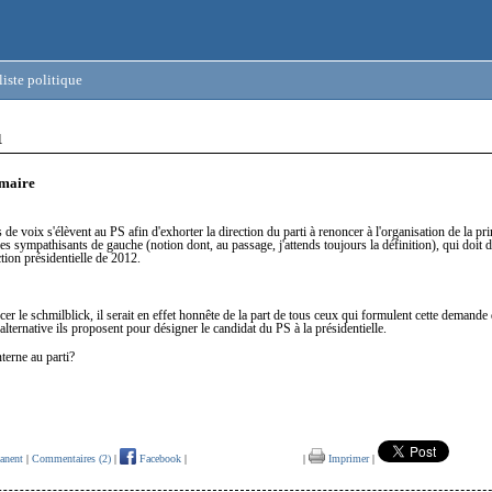
iste politique
1
imaire
 de voix s'élèvent au PS afin d'exhorter la direction du parti à renoncer à l'organisation de la pri
les sympathisants de gauche (notion dont, au passage, j'attends toujours la définition), qui doit d
ction présidentielle de 2012.
cer le schmilblick, il serait en effet honnête de la part de tous ceux qui formulent cette demande
 alternative ils proposent pour désigner le candidat du PS à la présidentielle.
terne au parti?
anent
|
Commentaires (2)
|
Facebook
|
|
Imprimer
|