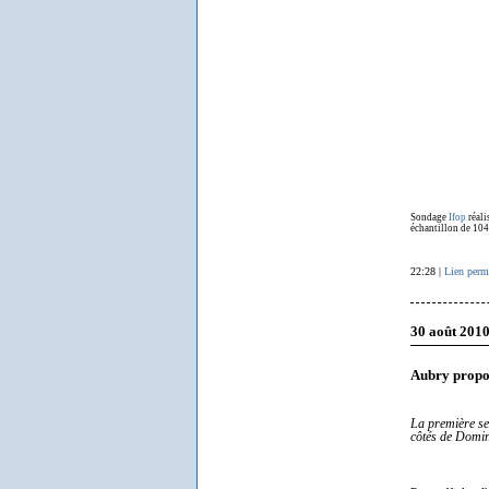
Sondage
Ifop
réali
échantillon de 1046
22:28 |
Lien perm
30 août 201
Aubry propo
La première sec
côtés de Domin