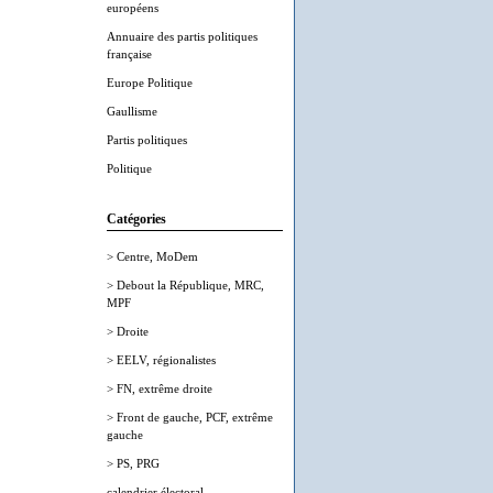
européens
Annuaire des partis politiques
française
Europe Politique
Gaullisme
Partis politiques
Politique
Catégories
> Centre, MoDem
> Debout la République, MRC,
MPF
> Droite
> EELV, régionalistes
> FN, extrême droite
> Front de gauche, PCF, extrême
gauche
> PS, PRG
calendrier électoral