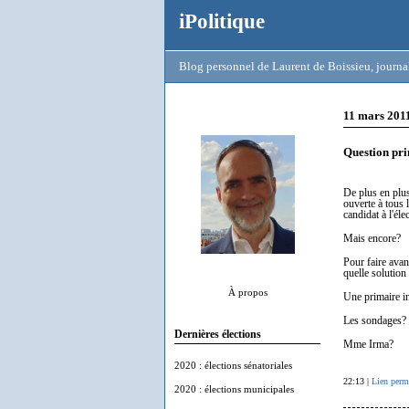
iPolitique
Blog personnel de Laurent de Boissieu, journal
11 mars 201
Question pr
De plus en plus
ouverte à tous 
candidat à l'éle
Mais encore?
Pour faire avan
quelle solution
À propos
Une primaire in
Les sondages?
Dernières élections
Mme Irma?
2020 : élections sénatoriales
22:13 |
Lien perm
2020 : élections municipales