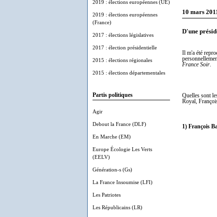
2019 : élections européennes (UE)
10 mars 201
2019 : élections européennes
(France)
D'une préside
2017 : élections législatives
2017 : élection présidentielle
Il m'a été repr
personnellement
2015 : élections régionales
France Soir
.
2015 : élections départementales
Partis politiques
Quelles sont le
Royal, Françoi
Agir
Debout la France (DLF)
1) François B
En Marche (EM)
Europe Écologie Les Verts
(EELV)
Génération-s (Gs)
La France Insoumise (LFI)
Les Patriotes
Les Républicains (LR)