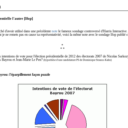
1
ntielle l'autre [Ifop]
oché d'avoir utilisé dans une précédente
note
le fameux sondage controversé d'Harris Interactive
 je ne remets pas en cause sa représentativité, voici la même note avec le sondage Ifop publié c
*
* *
s intentions de vote pour l'élection présidentielle de 2012 des électorats 2007 de Nicolas Sarko
s Bayrou et Jean-Marie Le Pen?
(hypothèse d'une candidature PS de Dominique Strauss-Kahn)
ayrou: l'éparpillement façon puzzle