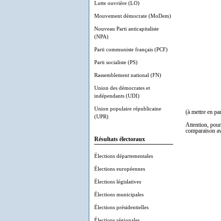
Lutte ouvrière (LO)
Mouvement démocrate (MoDem)
Nouveau Parti anticapitaliste
(NPA)
Parti communiste français (PCF)
Parti socialiste (PS)
Rassemblement national (FN)
Union des démocrates et
indépendants (UDI)
Union populaire républicaine
(à mettre en pa
(UPR)
Attention, pour
comparaison av
Résultats électoraux
Élections départementales
Élections européennes
Élections législatives
Élections municipales
Élections présidentielles
Élections régionales