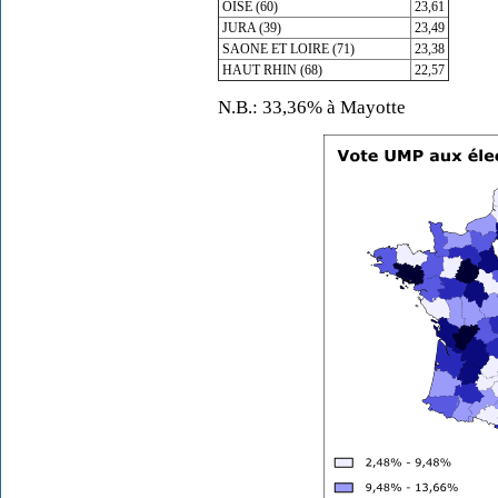
OISE (60)
23,61
JURA (39)
23,49
SAONE ET LOIRE (71)
23,38
HAUT RHIN (68)
22,57
N.B.: 33,36% à Mayotte