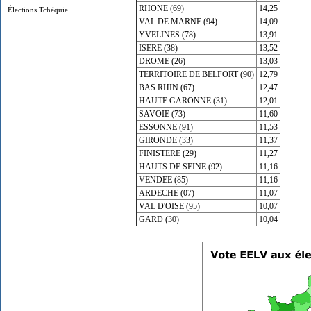
RHONE (69)
14,25
Élections Tchéquie
VAL DE MARNE (94)
14,09
YVELINES (78)
13,91
ISERE (38)
13,52
DROME (26)
13,03
TERRITOIRE DE BELFORT (90)
12,79
BAS RHIN (67)
12,47
HAUTE GARONNE (31)
12,01
SAVOIE (73)
11,60
ESSONNE (91)
11,53
GIRONDE (33)
11,37
FINISTERE (29)
11,27
HAUTS DE SEINE (92)
11,16
VENDEE (85)
11,16
ARDECHE (07)
11,07
VAL D'OISE (95)
10,07
GARD (30)
10,04