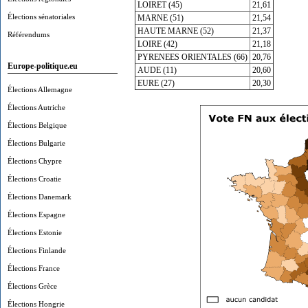
LOIRET (45)
21,61
Élections sénatoriales
MARNE (51)
21,54
HAUTE MARNE (52)
21,37
Référendums
LOIRE (42)
21,18
PYRENEES ORIENTALES (66)
20,76
Europe-politique.eu
AUDE (11)
20,60
EURE (27)
20,30
Élections Allemagne
Élections Autriche
Élections Belgique
Élections Bulgarie
Élections Chypre
Élections Croatie
Élections Danemark
Élections Espagne
Élections Estonie
Élections Finlande
Élections France
Élections Grèce
Élections Hongrie