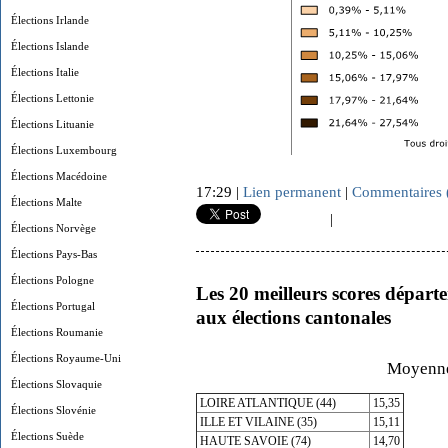
Élections Irlande
Élections Islande
Élections Italie
Élections Lettonie
Élections Lituanie
Élections Luxembourg
Élections Macédoine
17:29 |
Lien permanent
|
Commentaires 
Élections Malte
|
Élections Norvège
Élections Pays-Bas
Élections Pologne
Les 20 meilleurs scores dépar
Élections Portugal
aux élections cantonales
Élections Roumanie
Élections Royaume-Uni
Moyenne
Élections Slovaquie
LOIRE ATLANTIQUE (44)
15,35
Élections Slovénie
ILLE ET VILAINE (35)
15,11
Élections Suède
HAUTE SAVOIE (74)
14,70