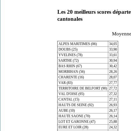
Les 20 meilleurs scores dépar
cantonales
Moyenne 
ALPES MARITIMES (06)
34,05
DOUBS (25)
33,90
YVELINES (78)
33,61
SARTHE (72)
30,94
BAS RHIN (67)
30,42
MORBIHAN (56)
28,26
CHARENTE (16)
28,07
VAR (83)
27,77
TERRITOIRE DE BELFORT (90)
27,72
VAL D'OISE (95)
27,32
CANTAL (15)
27,11
HAUTS DE SEINE (92)
26,93
AUBE (10)
26,17
HAUTE SAONE (70)
26,14
LOT ET GARONNE (47)
25,88
EURE ET LOIR (28)
24,32