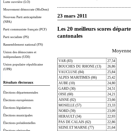
Lutte ouvrière (LO)
Mouvement démocrate (MoDem)
23 mars 2011
Nouveau Parti anticapitaliste
(NPA)
Les 20 meilleurs scores dépar
Parti communiste français (PCF)
cantonales
Parti socialiste (PS)
Rassemblement national (FN)
Moyenne 
Union des démocrates et
indépendants (UDI)
VAR (83)
27,54
Union populaire républicaine
BOUCHES DU RHONE (13)
26,86
(UPR)
VAUCLUSE (84)
25,84
ALPES MARITIMES (06)
25,42
Résultats électoraux
AUBE (10)
24,80
GARD (30)
24,51
Élections départementales
OISE (60)
24,21
AISNE (02)
23,66
Élections européennes
MOSELLE (57)
23,33
Élections législatives
NORD (59)
23,09
Élections municipales
HERAULT (34)
22,93
PAS DE CALAIS (62)
22,86
Élections présidentielles
SEINE ET MARNE (77)
21,64
Élections régionales