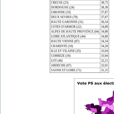
CREUSE (23)
38,75
DORDOGNE (24)
38,38
GIRONDE (33)
37,87
DEUX SEVRES (79)
37,87
HAUTE GARONNE (31)
36,54
COTES D'ARMOR (22)
34,89
ALPES DE HAUTE PROVENCE (04)
34,88
LOIRE ATLANTIQUE (44)
34,80
HAUTE VIENNE (87)
34,34
CHARENTE (16)
34,28
ILLE ET VILAINE (35)
33,94
CORREZE (19)
33,94
LOT (46)
32,21
ARDECHE (07)
32,01
SAONE ET LOIRE (71)
31,31