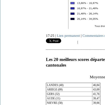
17:25 |
Lien permanent
|
Commentaires 
|
Les 20 meilleurs scores départ
cantonales
Moyenne 
LANDES (40)
46,84
ARIEGE (09)
43,09
GERS (32)
41,76
AUDE (11)
39,47
NIEVRE (58)
39,06