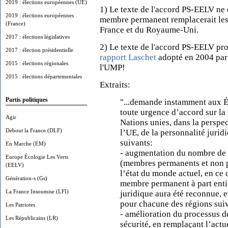
2019 : élections européennes (UE)
1) Le texte de l'accord PS-EELV ne
2019 : élections européennes
membre permanent remplacerait les
(France)
France et du Royaume-Uni.
2017 : élections législatives
2) Le texte de l'accord PS-EELV pr
2017 : élection présidentielle
rapport Laschet
adopté en 2004 par 
2015 : élections régionales
l'UMP!
2015 : élections départementales
Extraits:
Partis politiques
"...demande instamment aux É
toute urgence d’accord sur la
Agir
Nations unies, dans la perspec
Debout la France (DLF)
l’UE, de la personnalité juri
suivants:
En Marche (EM)
- augmentation du nombre de 
Europe Écologie Les Verts
(membres permanents et non p
(EELV)
l’état du monde actuel, en c
Génération-s (Gs)
membre permanent à part entiè
La France Insoumise (LFI)
juridique aura été reconnue, e
pour chacune des régions suiv
Les Patriotes
- amélioration du processus d
Les Républicains (LR)
sécurité, en remplaçant l’actu