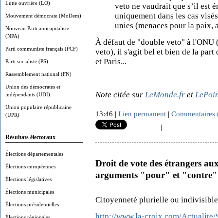
Lutte ouvrière (LO)
veto ne vaudrait que s’il est
uniquement dans les cas visés
Mouvement démocrate (MoDem)
unies (menaces pour la paix, ac
Nouveau Parti anticapitaliste
(NPA)
À défaut de "double veto" à l'ONU 
Parti communiste français (PCF)
veto), il s'agit bel et bien de la p
et Paris...
Parti socialiste (PS)
Rassemblement national (FN)
Union des démocrates et
Note citée sur
LeMonde.fr
et
LePoin
indépendants (UDI)
Union populaire républicaine
13:46 |
Lien permanent
|
Commentaires 
(UPR)
|
Résultats électoraux
Élections départementales
Droit de vote des étrangers aux 
Élections européennes
arguments "pour" et "contre"
Élections législatives
Élections municipales
Citoyenneté plurielle ou indivisibl
Élections présidentielles
http://www.la-croix.com/Actualite/S
Élections régionales