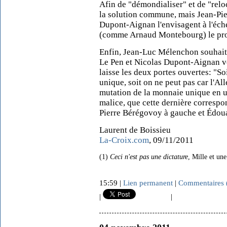
Afin de "démondialiser" et de "reloc
la solution commune, mais Jean-Pi
Dupont-Aignan l'envisagent à l'éch
(comme Arnaud Montebourg) le pro
Enfin, Jean-Luc Mélenchon souhaite
Le Pen et Nicolas Dupont-Aignan ve
laisse les deux portes ouvertes: "So
unique, soit on ne peut pas car l'All
mutation de la monnaie unique en 
malice, que cette dernière correspo
Pierre Bérégovoy à gauche et Édoua
Laurent de Boissieu
La-Croix.com
, 09/11/2011
(1)
Ceci n'est pas une dictature
, Mille et une
15:59 |
Lien permanent
|
Commentaires 
|
|