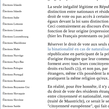
Élections Irlande
La seule inégalité légitime en Répub
distinction entre nationaux et résid
Élections Islande
droit de vote ou pas accès à certain
Élections Italie
égaux devant la loi sans distinction
Élections Lettonie
Ceci contrairement au discours d'ext
Élections Lituanie
fonction de leur origine (expressio
(hier les Français protestants ou ju
Élections Luxembourg
Élections Macédoine
Réserver le droit de vote aux seuls
la binationalité en cas de naturalisa
Élections Malte
républicaine en participant de la pr
Élections Norvège
d'origine étrangère que leur commun
Élections Pays-Bas
forment avec tous leurs concitoyens
droits exclusifs
), et non pas, pa
Élections Pologne
(2)
étrangers, même s'ils possèdent la
Élections Portugal
pratiquent la même religion qu'eux.
Élections Roumanie
En réalité, pour être honnête, il n'
Élections Royaume-Uni
du droit de vote des résidents étrang
Élections Slovaquie
entre citoyenneté et nationalité, r
Élections Slovénie
(traité de Maastricht), ce serait le
"citoyenneté européenne", qui fait q
Élections Suède