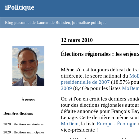
iPolitique
Blog personnel de Laurent de Boissieu, journaliste politique
12 mars 2010
Élections régionales : les enj
Même s'il est toujours délicat de tra
différente, le score national du
Mo
présidentielle de 2007
(18,57% pour
2009
(8,46% pour les listes
MoDe
Or, si l'on en croit les derniers son
À propos
tour des élections régionales auto
défaite annoncée pour François Bayr
Dernières élections
Lepage. Cette dernière a même soute
MoDem
, la liste
Europe - Écologie
e
2020 : élections sénatoriales
vice-présidente !
2020 : élections municipales