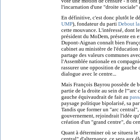
voté une motion de censure - n'ont
l'incarnation d'une "droite sociale"
En définitive, c'est donc plutôt le
UMP
), fondateur du parti
Debout la
cette mouvance. L'intéressé, dont l
président du MoDem, présente en ef
Dupont-Aignan connaît bien Franço
cabinet au ministère de l'éducation n
partage des valeurs communes avec 
l'Assemblée nationale en compagnie 
rassurer une opposition de gauche dé
dialogue avec le centre...
Mais François Bayrou possède de bo
partie de la droite au sein de l'"arc
gauche équivaudrait de fait au
pass
paysage politique bipolarisé, sa par
Tandis que former un "arc central", 
gouvernement, rejoindrait l'idée qu
création d'un "grand centre", du cen
Quant à déterminer où se situera le 
central" d'alternance, ce sera aux é