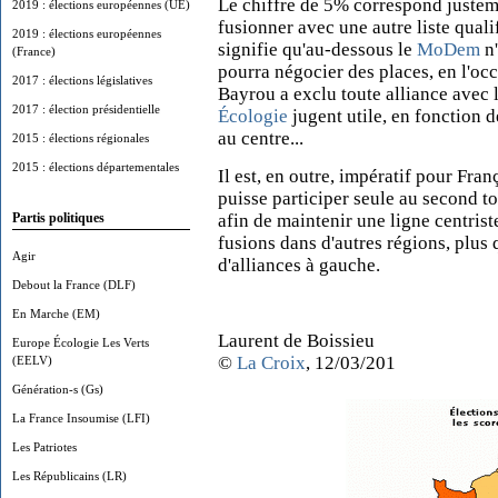
Le chiffre de 5% correspond justeme
2019 : élections européennes (UE)
fusionner avec une autre liste quali
2019 : élections européennes
signifie qu'au-dessous le
MoDem
n'
(France)
pourra négocier des places, en l'oc
2017 : élections législatives
Bayrou a exclu toute alliance avec l
2017 : élection présidentielle
Écologie
jugent utile, en fonction d
au centre...
2015 : élections régionales
2015 : élections départementales
Il est, en outre, impératif pour Fra
puisse participer seule au second t
afin de maintenir une ligne centrist
Partis politiques
fusions dans d'autres régions, plus
Agir
d'alliances à gauche.
Debout la France (DLF)
En Marche (EM)
Laurent de Boissieu
Europe Écologie Les Verts
©
La Croix
, 12/03/201
(EELV)
Génération-s (Gs)
La France Insoumise (LFI)
Les Patriotes
Les Républicains (LR)