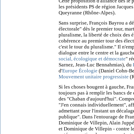
Cette proposition d'alliance dès le 
les présidents PS de région Jacques
Queyranne (Rhône-Alpes).
Sans surprise, François Bayrou a dé
électorale" dès le premier tour, ma
pluralisme, la liberté de choix des 
cohérence au premier tour des élect
c'est le tour du pluralisme." Il n'e
dialogue entre le centre et la gauch
social, écologique et démocrate
" r
Sarnez, Jean-Luc Bennahmias), du
d'
Europe Écologie
(Daniel Cohn-Be
Mouvement unitaire progressiste
(R
Si les choses bougent à gauche, Fr
toujours pas à remplir les bancs de 
des "Chaban d'aujourd'hui". Compre
"J'en connais individuellement", a
admettant pour l'instant un décalage
publique". Dans l'entourage de Fra
Dominique de Villepin, Alain Juppé 
et Dominique de Villepin - contre 