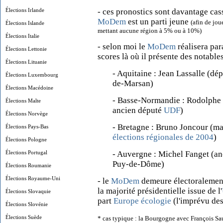
Élections Irlande
- ces pronostics sont davantage ca
MoDem
est un parti jeune
(afin de jou
Élections Islande
mettant aucune région à 5% ou à 10%)
Élections Italie
- selon moi le
MoDem
réalisera par
Élections Lettonie
scores là où il présente des notables
Élections Lituanie
- Aquitaine : Jean Lassalle (d
Élections Luxembourg
de-Marsan)
Élections Macédoine
- Basse-Normandie : Rodolphe T
Élections Malte
ancien député
UDF
)
Élections Norvège
- Bretagne : Bruno Joncour (mai
Élections Pays-Bas
élections régionales de 2004
)
Élections Pologne
Élections Portugal
- Auvergne : Michel Fanget (a
Puy-de-Dôme)
Élections Roumanie
Élections Royaume-Uni
- le
MoDem
demeure électoralement c
la majorité présidentielle issue de l'
Élections Slovaquie
part
Europe écologie
(l'imprévu de
Élections Slovénie
Élections Suède
* cas typique : la Bourgogne avec François Sa