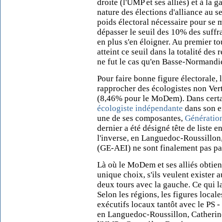
droite (l'UMP et ses alliés) et à la g
nature des élections d'alliance au s
poids électoral nécessaire pour se m
dépasser le seuil des 10% des suff
en plus s'en éloigner. Au premier to
atteint ce seuil dans la totalité de
ne fut le cas qu'en Basse-Normandie
Pour faire bonne figure électorale, l
rapprocher des écologistes non Ver
(8,46% pour le MoDem). Dans certaine
écologiste indépendante
dans son en
une de ses composantes,
Génératio
dernier a été désigné tête de liste
l'inverse, en Languedoc-Roussillo
(GE-AEI) ne sont finalement pas pa
Là où le MoDem et ses alliés obtien
unique choix, s'ils veulent exister 
deux tours avec la gauche. Ce qui l
Selon les régions, les figures loca
exécutifs locaux tantôt avec le PS
en Languedoc-Roussillon, Catherine