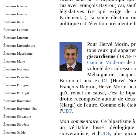
cas avec François Bayrou) car, sau
Élections Irlande
législatives (ce qui exige de 
Élections Islande
Parlement...), la seule élection 
Élections Italie
politique est l'élection présidentiel
Élections Lettonie
Élections Lituanie
Pour Hervé Morin, pré
Élections Luxembourg
tous ceux qui apparten
Élections Macédoine
giscardienne
(1978-19
Élections Malte
Gauche Moderne
de J
volonté de s'adresser a
Élections Norvège
Méhaignerie, Jacque
Élections Pays-Bas
Borloo et aux ex-
DL
(Hervé Nove
Élections Pologne
François Bayrou, Hervé Morin ne r
qu'il remet en cause, c'est le bipa
Élections Portugal
droite recomposée autour de deux p
Élections Roumanie
(élargi) de l'autre. Comme elle éta
Élections Royaume-Uni
l'
UDF
.
Élections Slovaquie
Mon commentaire.
Ce bipartisme à d
Élections Slovénie
un véritable fossé idéologiqu
Élections Suède
souverainiste, et l'
UDF
, plus giro