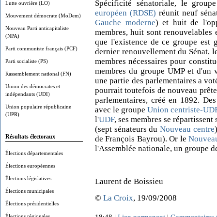
Spécificité sénatoriale, le grou
Lutte ouvrière (LO)
européen (RDSE)
réunit neuf séna
Mouvement démocrate (MoDem)
Gauche moderne
) et huit de l'o
Nouveau Parti anticapitaliste
membres, huit sont renouvelables e
(NPA)
que l'existence de ce groupe est 
Parti communiste français (PCF)
dernier renouvellement du Sénat, l
membres nécessaires pour constitu
Parti socialiste (PS)
membres du groupe UMP et d'un vi
Rassemblement national (FN)
une partie des parlementaires a voté
Union des démocrates et
pourrait toutefois de nouveau prête
indépendants (UDI)
parlementaires, créé en 1892. Des
Union populaire républicaine
avec le groupe
Union centriste-UD
(UPR)
l'
UDF
, ses membres se répartissent 
(sept sénateurs du
Nouveau centre
Résultats électoraux
de François Bayrou). Or le
Nouveau
l'Assemblée nationale, un groupe de 
Élections départementales
Élections européennes
Élections législatives
Laurent de Boissieu
Élections municipales
©
La Croix
, 19/09/2008
Élections présidentielles
Élections régionales