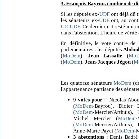
3. François Bayrou
, combien de di
Si les députés ex-
UDF
ont déjà dû t
les sénateurs ex-
UDF
ont, au cont
UC-UDF
. Ce dernier est resté uni 
dans l'abstention. L'heure de vérité
En définitive, le vote contre de
parlementaires : les députés
Abdoul
(
MoDem
),
Jean Lassalle
(
Mo
(
MoDem
),
Jean-Jacques Jégou
(
M
Les quatorze sénateurs
MoDem
(dé
l'appartenance partisane des sénateu
9 votes pour
: Nicolas Abou
(
MoDem
-Bayrou), Didier 
(
MoDem
-Mercier/Arthuis),
Michel Mercier (
MoDem
-
(
MoDem
-Mercier/Arthuis),
Anne-Marie Payet (
MoDem
-M
3 abstentions
: Denis Badré