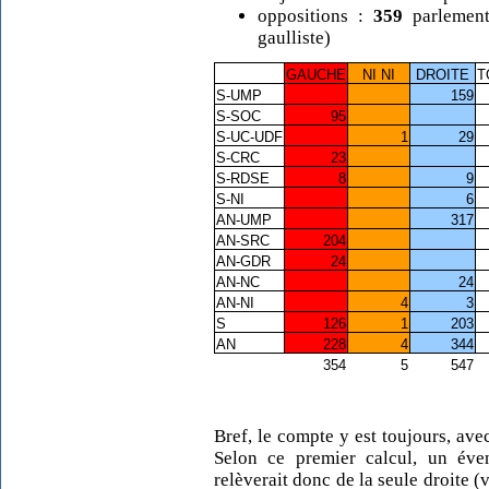
oppositions :
359
parlementa
gaulliste)
GAUCHE
NI NI
DROITE
T
S-UMP
159
S-SOC
95
S-UC-UDF
1
29
S-CRC
23
S-RDSE
8
9
S-NI
6
AN-UMP
317
AN-SRC
204
AN-GDR
24
AN-NC
24
AN-NI
4
3
S
126
1
203
AN
228
4
344
354
5
547
Bref, le compte y est toujours, avec
Selon ce premier calcul, un éven
relèverait donc de la seule droite 