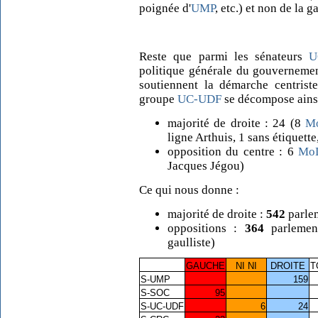
poignée d'
UMP
, etc.) et non de la 
Reste que parmi les sénateurs
U
politique générale du gouvernemen
soutiennent la démarche centrist
groupe
UC-UDF
se décompose ainsi
majorité de droite : 24 (8
M
ligne Arthuis, 1 sans étiquette
opposition du centre : 6
Mo
Jacques Jégou)
Ce qui nous donne :
majorité de droite :
542
parle
oppositions :
364
parlement
gaulliste)
GAUCHE
NI NI
DROITE
T
S-UMP
159
S-SOC
95
S-UC-UDF
6
24