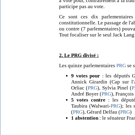
a voté pour, contrairement à la trad
participe pas au vote.
Ce sont ces dix parlementaires
constitutionnelle. Le passage de l'a
ou contre (7 parlementaires) pouva
Tout focaliser sur le seul Jack Lang
2. Le PRG divisé :
Les quinze parlementaires
PRG
se s
9 votes pour
: les députés G
Annick Girardin (Cap sur l'
Orliac (
PRG
), Sylvia Pinel (
P
André Boyer (
PRG
), François
5 votes contre
: les député
Taubira (Walwari-
PRG
); les
(
PRG
), Gérard Delfau (
PRG
)
1 abstention
: le sénateur Fra