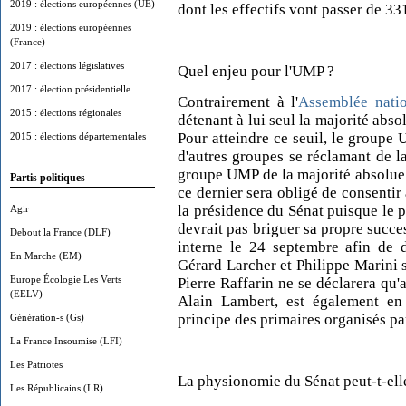
2019 : élections européennes (UE)
dont les effectifs vont passer de 3
2019 : élections européennes
(France)
2017 : élections législatives
Quel enjeu pour l'UMP ?
2017 : élection présidentielle
Contrairement à l'
Assemblée natio
2015 : élections régionales
détenant à lui seul la majorité abso
Pour atteindre ce seuil, le groupe
2015 : élections départementales
d'autres groupes se réclamant de l
groupe UMP de la majorité absolue
Partis politiques
ce dernier sera obligé de consentir 
la présidence du Sénat puisque le p
Agir
devrait pas briguer sa propre succ
Debout la France (DLF)
interne le 24 septembre afin de d
En Marche (EM)
Gérard Larcher et Philippe Marini so
Europe Écologie Les Verts
Pierre Raffarin ne se déclarera qu'
(EELV)
Alain Lambert, est également en 
principe des primaires organisés pa
Génération-s (Gs)
La France Insoumise (LFI)
Les Patriotes
La physionomie du Sénat peut-t-ell
Les Républicains (LR)