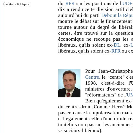
du
RPR
sur les positions de l'
UDF
Élections Tchéquie
dix a rendu cette division artificie
aujourd'hui du parti
Debout la Rép
montre le débat sur le financement 
tourne autour du degré de libéra
certes, être trouvé sur la questio
économique ne recoupe pas les anc
libéraux, qu'ils soient ex-
DL
, ex-
libéraux, qu'ils soient ex-
RPR
ou ex
Pour Jean-Christop
Centre
, le "centre" c'
1998, c'est-à-dire l'
ministres d'ouverture
"réformateurs" de l'
U
Bien qu'également ex-
du centre-droit. Comme Hervé Mo
pas en cause la bipolarisation mais 
est également celle d'une droite 
toutefois non pas sur les anciennes 
vs
sociaux-libéraux).