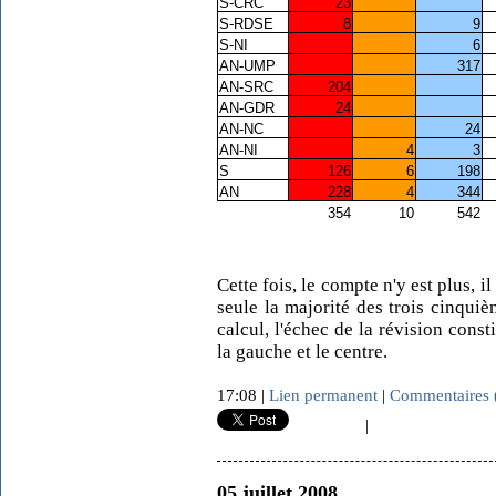
S-CRC
23
S-RDSE
8
9
S-NI
6
AN-UMP
317
AN-SRC
204
AN-GDR
24
AN-NC
24
AN-NI
4
3
S
126
6
198
AN
228
4
344
354
10
542
Cette fois, le compte n'y est plus, 
seule la majorité des trois cinqui
calcul, l'échec de la révision const
la gauche et le centre.
17:08 |
Lien permanent
|
Commentaires 
|
05 juillet 2008