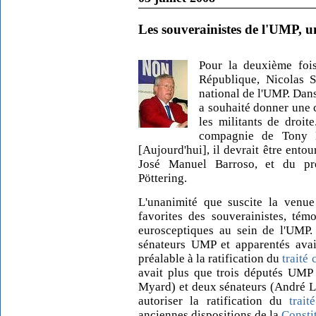
Les souverainistes de l'UMP, un
Pour la deuxième fois
République, Nicolas S
national de l'UMP. Dans
a souhaité donner une 
les militants de droite
compagnie de Tony Bl
[Aujourd'hui], il devrait être ent
José Manuel Barroso, et du pr
Pöttering.
L'unanimité que suscite la venue 
favorites des souverainistes, tém
eurosceptiques au sein de l'UMP. 
sénateurs UMP et apparentés avaie
préalable à la ratification du
traité
avait plus que trois députés UMP 
Myard
) et deux sénateurs (André L
autoriser la ratification du
trai
anciennes dispositions de la
Consti