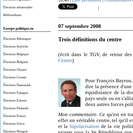
18:48 |
Lien permanent
|
Commentaires 
Élections sénatoriales
|
Référendums
07 septembre 2008
Europe-politique.eu
Trois définitions du centre
Élections Allemagne
Élections Autriche
(écrit dans le TGV, de retour des
Élections Belgique
Centre
)
Élections Bulgarie
Élections Chypre
Élections Croatie
Pour François Bayrou, l
Élections Danemark
dire la présence d'un
équidistance de la dr
Élections Espagne
pays seule ou en s'alli
Élections Estonie
deux autres forces poli
Élections Finlande
Mon commentaire.
Ce qu'est en tra
Élections France
effet un véritable centre, tel qu'il
Élections Grèce
et la
bipolarisation
de la vie politi
Élections Hongrie
exister sous la Ve République que s