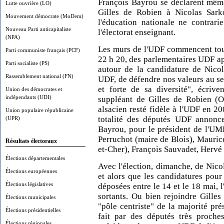
François Bayrou se déclarent même
Lutte ouvrière (LO)
Gilles de Robien à Nicolas Sarko
Mouvement démocrate (MoDem)
l'éducation nationale ne contrari
Nouveau Parti anticapitaliste
l'électorat enseignant.
(NPA)
Les murs de l'UDF commencent tout
Parti communiste français (PCF)
22 h 20, des parlementaires UDF a
Parti socialiste (PS)
autour de la candidature de Nicol
Rassemblement national (FN)
UDF, de défendre nos valeurs au sei
et forte de sa diversité", écriven
Union des démocrates et
indépendants (UDI)
suppléant de Gilles de Robien (Ol
alsacien resté fidèle à l'UDF en 20
Union populaire républicaine
totalité des députés UDF annoncen
(UPR)
Bayrou, pour le président de l'UMP
Perruchot (maire de Blois), Mauric
Résultats électoraux
et-Cher), François Sauvadet, Hervé
Élections départementales
Avec l'élection, dimanche, de Nico
Élections européennes
et alors que les candidatures pour 
Élections législatives
déposées entre le 14 et le 18 mai,
sortants. Ou bien rejoindre Gille
Élections municipales
"pôle centriste" de la majorité pr
Élections présidentielles
fait par des députés très proc
Élections régionales