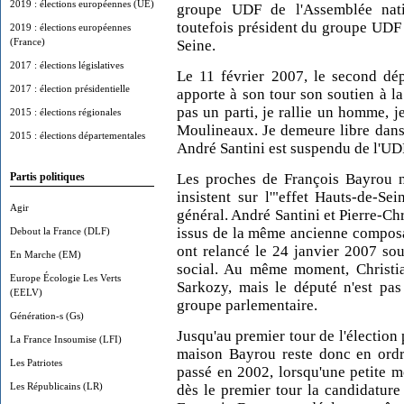
2019 : élections européennes (UE)
groupe UDF de l'Assemblée nati
toutefois président du groupe UDF 
2019 : élections européennes
(France)
Seine.
2017 : élections législatives
Le 11 février 2007, le second dé
2017 : élection présidentielle
apporte à son tour son soutien à la
pas un parti, je rallie un homme, je
2015 : élections régionales
Moulineaux. Je demeure libre dans u
2015 : élections départementales
André Santini est suspendu de l'UD
Les proches de François Bayrou ne
Partis politiques
insistent sur l'"effet Hauts-de-Se
Agir
général. André Santini et Pierre-C
issus de la même ancienne composan
Debout la France (DLF)
ont relancé le 24 janvier 2007 so
En Marche (EM)
social. Au même moment, Christi
Europe Écologie Les Verts
Sarkozy, mais le député n'est pas
(EELV)
groupe parlementaire.
Génération-s (Gs)
Jusqu'au premier tour de l'élection 
La France Insoumise (LFI)
maison Bayrou reste donc en ordre
Les Patriotes
passé en 2002, lorsqu'une petite 
Les Républicains (LR)
dès le premier tour la candidature