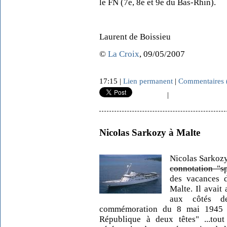
le FN (7e, 8e et 9e du Bas-Rhin).
Laurent de Boissieu
©
La Croix
, 09/05/2007
17:15 |
Lien permanent
|
Commentaires 
|
Nicolas Sarkozy à Malte
Nicolas Sarkoz
connotation "sp
des vacances de
Malte. Il avait 
aux côtés d
commémoration du 8 mai 1945 a
République à deux têtes" ...tout