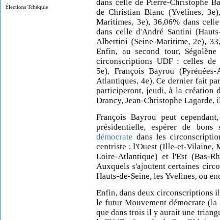
dans celle de Pierre-Christophe B
Élections Tchéquie
de Christian Blanc (Yvelines, 3e
Maritimes, 3e), 36,06% dans cell
dans celle d'André Santini (Hauts
Albertini (Seine-Maritime, 2e), 3
Enfin, au second tour, Ségolène 
circonscriptions UDF : celles de 
5e), François Bayrou (Pyrénées-A
Atlantiques, 4e). Ce dernier fait p
participeront, jeudi, à la créati
Drancy, Jean-Christophe Lagarde, il
François Bayrou peut cependant,
présidentielle, espérer de bons
démocrate
dans les circonscriptio
centriste : l'Ouest (Ille-et-Vilaine
Loire-Atlantique) et l'Est (Bas-R
Auxquels s'ajoutent certaines circo
Hauts-de-Seine, les Yvelines, ou enc
Enfin, dans deux circonscriptions il
le futur Mouvement démocrate (la 
que dans trois il y aurait une tria