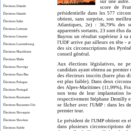
sur une autre.
Élections Irlande
score de Fran
présidentielle dans les 577 circon
Élections Islande
obtient, sans surprise, son meille
Élections Italie
Atlantiques, 2e) : 36,79% des 
Élections Lettonie
apparentés sortants, 23 sont élus d
Bayrou un résultat supérieur à sa
Élections Lituanie
l'UDF arrive par ailleurs en tête -
Élections Luxembourg
des six circonscriptions des Pyréné
Élections Macédoine
conseil général.
Élections Malte
Aux élections législatives, ne p
Élections Norvège
candidats ayant obtenu au premier
Élections Pays-Bas
des électeurs inscrits (barre plus di
est plus faible). Dans deux circons
Élections Pologne
des Alpes-Maritimes (11,99%), Fra
Élections Portugal
non tenu de leur implantation loc
Élections Roumanie
respectivement Stéphane Demilly et
se fâcher avec l'UMP : dans les de
Élections Royaume-Uni
premier tour.
Élections Slovaquie
Le président de l'UMP obtient en ef
Élections Slovénie
dans plusieurs circonscriptions 
Élections Suède